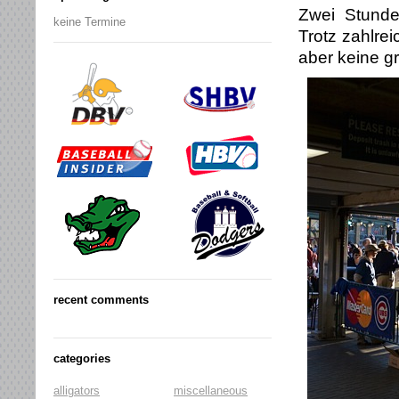
Zwei Stunde
keine Termine
Trotz zahlre
aber keine g
recent comments
categories
alligators
miscellaneous