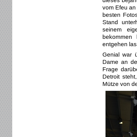
dieses bejaht
vom Efeu an 
besten Foto
Stand unter
seinem eig
bekommen k
entgehen las
Genial war 
Dame an dem
Frage darübe
Detroit ste
Mütze von d