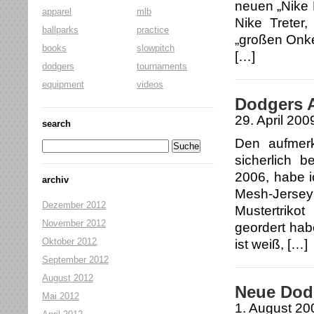
neuen „Nike 
apparel
mlb
Nike Treter
ballparks
practice
„großen Onkel
books
slowpitch
[…]
dodgers
tournaments
equipment
videos
Dodgers A
29. April 200
search
Den aufmerk
sicherlich 
2006, habe i
archiv
Mesh-Jersey 
Dezember 2012
Mustertriko
November 2012
geordert hab
Oktober 2012
ist weiß, […]
September 2012
August 2012
Neue Dod
Mai 2012
1. August 20