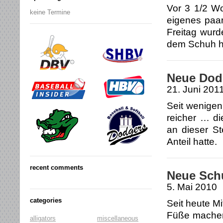
Vor 3 1/2 W
keine Termine
eigenes paar
Freitag wurd
dem Schuh h
Neue Dod
21. Juni 201
Seit wenigen
reicher … d
an dieser St
Anteil hatte.
recent comments
Neue Sch
5. Mai 2010
categories
Seit heute M
Füße machen
alligators
miscellaneous